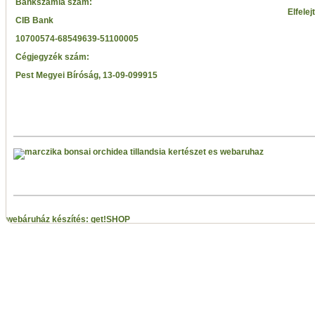
Bankszámla szám:
Elfelej
CIB Bank
10700574-68549639-51100005
Cégjegyzék szám:
Pest Megyei Bíróság, 13-09-099915
webáruház készítés: get!SHOP