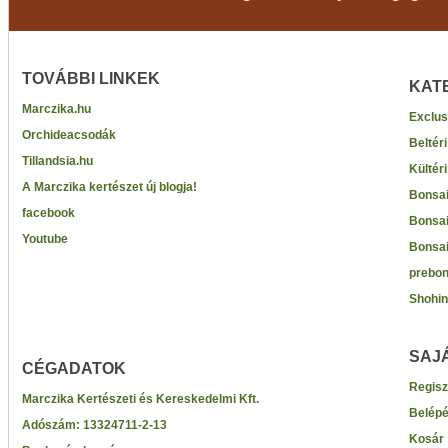
TOVÁBBI LINKEK
KAT
Marczika.hu
Exclus
Orchideacsodák
Beltér
Tillandsia.hu
Kültér
A Marczika kertészet új blogja!
Bonsai
facebook
Bonsai
Youtube
Bonsai
prebon
Shohin
SAJ
CÉGADATOK
Regisz
Marczika Kertészeti és Kereskedelmi Kft.
Belép
Adószám:
13324711-2-13
Kosár