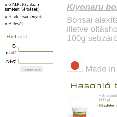
Kiyonaru bo
» GY.I.K. (Gyakran
Ismételt Kérdések)
» Hírek, események
Bonsai alakít
» Hírlevél
illetve oltás
100g sebzáró
E-
mail:
*
Név:
*
Made in
« Seb zár
(160g)
» Részletes 