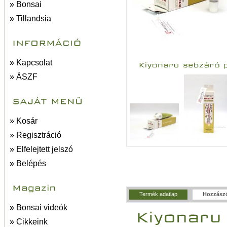
» Bonsai
» Tillandsia
» Kapcsolat
» ÁSZF
» Kosár
» Regisztráció
» Elfelejtett jelszó
» Belépés
Termék adatlap
Hozzász
» Bonsai videók
» Cikkeink