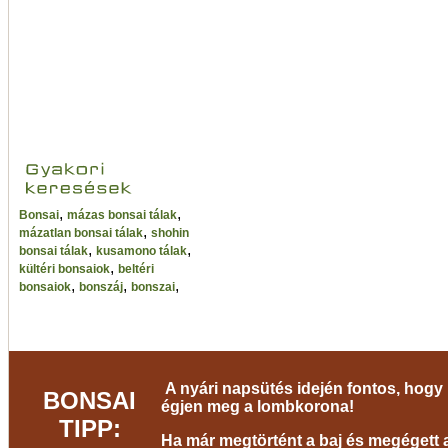
,
,
Bonsai
mázas bonsai tálak
,
mázatlan bonsai tálak
shohin
,
,
bonsai tálak
kusamono tálak
,
kültéri bonsaiok
beltéri
,
,
,
bonsaiok
bonszáj
bonszai
A nyári napsütés idején fontos, hogy 
BONSAI
égjen meg a lombkorona!
TIPP:
Ha már megtörtént a baj és megégett a 