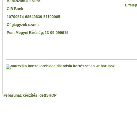
Bankszámla szám:
Elfelej
CIB Bank
10700574-68549639-51100005
Cégjegyzék szám:
Pest Megyei Bíróság, 13-09-099915
webáruház készítés: get!SHOP