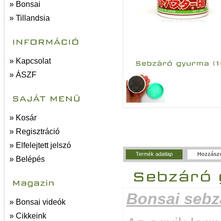
» Bonsai
» Tillandsia
» Kapcsolat
» ÁSZF
» Kosár
» Regisztráció
» Elfelejtett jelszó
Termék adatlap
Hozzász
» Belépés
Bonsai sebz
» Bonsai videók
» Cikkeink