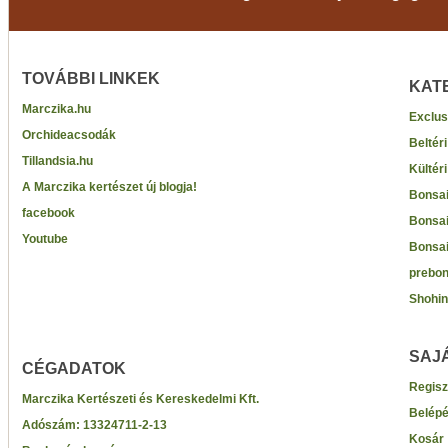
TOVÁBBI LINKEK
KAT
Marczika.hu
Exclus
Orchideacsodák
Beltér
Tillandsia.hu
Kültér
A Marczika kertészet új blogja!
Bonsai
facebook
Bonsai
Youtube
Bonsai
prebon
Shohin
SAJ
CÉGADATOK
Regisz
Marczika Kertészeti és Kereskedelmi Kft.
Belép
Adószám:
13324711-2-13
Kosár