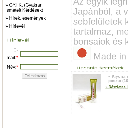
Az egyik leg
» GY.I.K. (Gyakran
Japánból, a 
Ismételt Kérdések)
» Hírek, események
sebfelületek
» Hírlevél
tartalmaz, me
bonsaiok és k
E-
Made in
mail:
*
Név:
*
« Kiyonar
paszta (1
» Részletes 