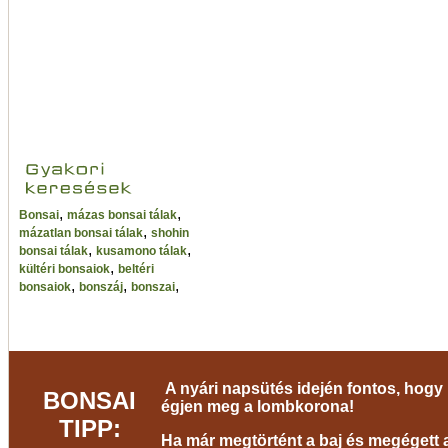
,
,
Bonsai
mázas bonsai tálak
,
mázatlan bonsai tálak
shohin
,
,
bonsai tálak
kusamono tálak
,
kültéri bonsaiok
beltéri
,
,
,
bonsaiok
bonszáj
bonszai
A nyári napsütés idején fontos, hogy 
BONSAI
égjen meg a lombkorona!
TIPP:
Ha már megtörtént a baj és megégett a 