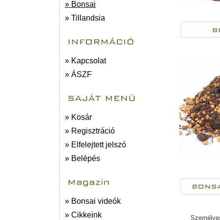
» Bonsai
» Tillandsia
» Kapcsolat
» ÁSZF
» Kosár
» Regisztráció
» Elfelejtett jelszó
» Belépés
» Bonsai videók
» Cikkeink
Személyes