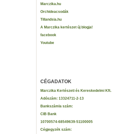
Marczika.hu
Orchideacsodák
Tillandsia.hu
A Marczika kertészet új blogja!
facebook
Youtube
CÉGADATOK
Marczika Kertészeti és Kereskedelmi Kft.
Adószám:
13324711-2-13
Bankszámla szám:
CIB Bank
10700574-68549639-51100005
Cégjegyzék szám: