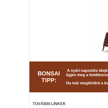
A nyári napsütés idejé
BONSAI
égjen meg a lombkoro
TIPP:
Ha már megtörtént a baj
TOVÁBBI LINKEK