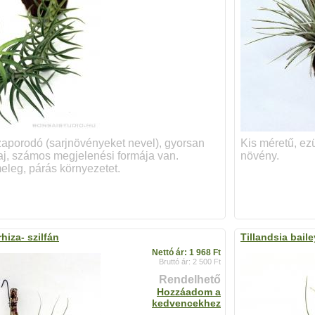
aporodó (sarjnövényeket nevel), gyorsan
Kis méretű, ez
aj, számos megjelenési formája van.
növény.
eleg, párás környezetet.
rhiza- szilfán
Tillandsia baile
Nettó ár: 1 968 Ft
Bruttó ár: 2 500 Ft
Rendelhető
Hozzáadom a
kedvencekhez