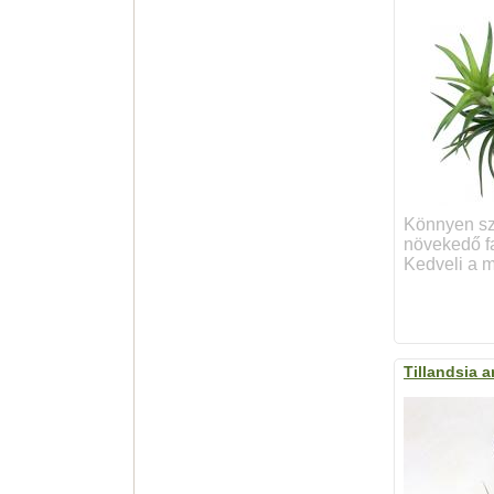
Könnyen sz
növekedő f
Kedveli a m
Tillandsia a