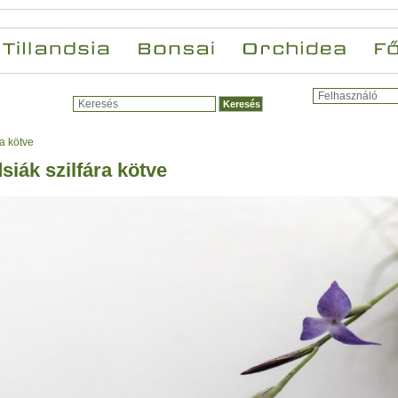
ra kötve
dsiák szilfára kötve