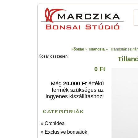
Főoldal
»
Tillandsia
»
Tillandsiák szilfá
Kosár összesen:
Tillan
0 Ft
Még
20.000 Ft
értékű
termék szükséges az
ingyenes kiszállításhoz!
» Orchidea
» Exclusive bonsaiok