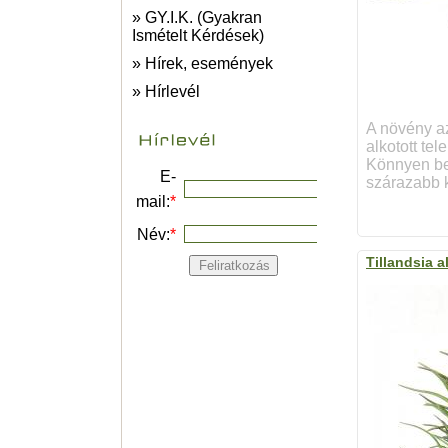
» GY.I.K. (Gyakran
Ismételt Kérdések)
» Hírek, események
» Hírlevél
A növény az
alkotott te
Könnyen bev
E-
szárazabb k
mail:
*
Név:
*
Tillandsia a