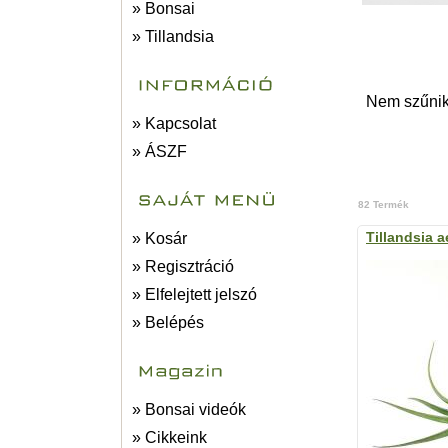
» Bonsai
» Tillandsia
Nem szűnik 
» Kapcsolat
» ÁSZF
82 Termék
Tillandsia a
» Kosár
» Regisztráció
» Elfelejtett jelszó
» Belépés
» Bonsai videók
» Cikkeink