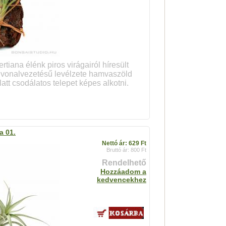
ertiana élénk piros virágairól híresült
s vonalvezetésű levélzete hamvaszöld
latt csodálatos telepet képes alkotni.
a 01.
Nettó ár: 629 Ft
Bruttó ár: 800 Ft
Rendelhető
Hozzáadom a
kedvencekhez