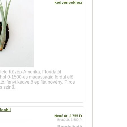
kedvencekhez
ülete Közép-Amerika, Floridától
hol 0-1500-es magasságig fordul elő.
ó, fényt kedvelő epifita növény. Piros
s színű...
lochii
Nettó ár: 2 755 Ft
Bruttó ár: 3 500 Ft
Rendelhető