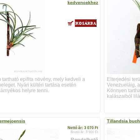
kedvencekhez
tartható epifita növény, mely kedveli a
Elterjedési ter
eleget. Nyári kültéri tartása esetén
Venezueláig, a
árnyékos helyre tenni.
Könnyen tarthat
kalászaiból lilá
bermejoensis
Tillandsia buch
Nettó ár: 3 070 Ft
Bruttó ár: 3 900 Ft
Rendelhető