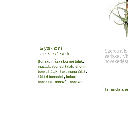
Szereti a f
sarjakat. V
,
,
növekedést
Bonsai
mázas bonsai tálak
,
mázatlan bonsai tálak
shohin
,
,
bonsai tálak
kusamono tálak
,
kültéri bonsaiok
beltéri
,
,
,
bonsaiok
bonszáj
bonszai
Tillandsia a