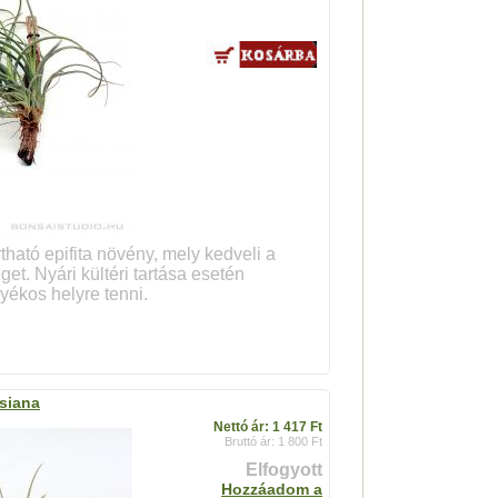
tható epifita növény, mely kedveli a
get. Nyári kültéri tartása esetén
yékos helyre tenni.
isiana
Nettó ár: 1 417 Ft
Bruttó ár: 1 800 Ft
Elfogyott
Hozzáadom a