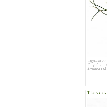
Egyszerűen 
fényt és a m
érdemes fél
Tillandsia 