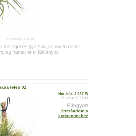
t a meleget és gyorsan, könnyen nevel
onylag hamar ér el látványos
eana telep 01.
Nettó ár: 3 937 Ft
Bruttó ár: 5 000 Ft
Elfogyott
Hozzáadom a
kedvencekhez