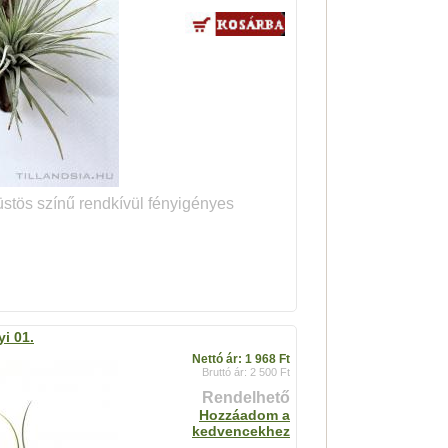
üstös színű rendkívül fényigényes
yi 01.
Nettó ár: 1 968 Ft
Bruttó ár: 2 500 Ft
Rendelhető
Hozzáadom a
kedvencekhez