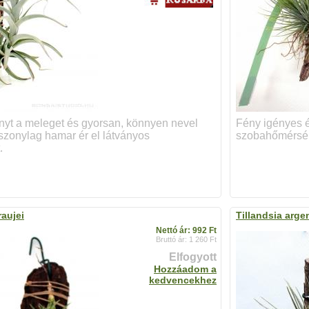
ényt a meleget és gyorsan, könnyen nevel
Fény igényes 
iszonylag hamar ér el látványos
szobahőmérsékl
.
raujei
Tillandsia arge
Nettó ár: 992 Ft
Bruttó ár: 1 260 Ft
Elfogyott
Hozzáadom a
kedvencekhez