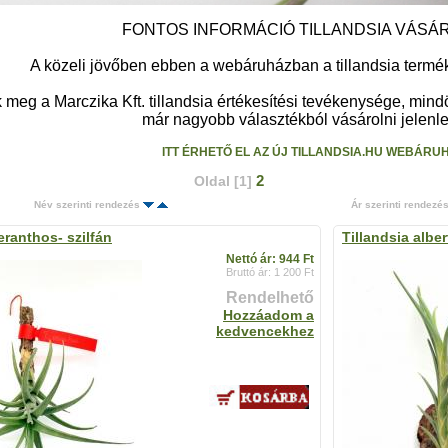
FONTOS INFORMÁCIÓ TILLANDSIA VÁSÁ
A közeli jövőben ebben a webáruházban a tillandsia terméke
meg a Marczika Kft. tillandsia értékesítési tevékenysége, min
már nagyobb választékból vásárolni jelenleg
ITT ÉRHETŐ EL AZ ÚJ TILLANDSIA.HU WEBÁRU
2
Oldal [1]
Név szerinti rendezés
Ár szerinti rendezé
eranthos- szilfán
Tillandsia alber
Nettó ár: 944 Ft
Bruttó ár: 1 200 Ft
Rendelhető
Hozzáadom a
kedvencekhez