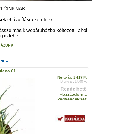
RLÓINKNAK:
k eltávolításra kerülnek.
dössze másik webáruházba költözött - ahol
 is lehet:
HÁZUNK!
s
tiana 01.
Nettó ár: 1 417 Ft
Bruttó ár: 1 800 Ft
Rendelhető
Hozzáadom a
kedvencekhez