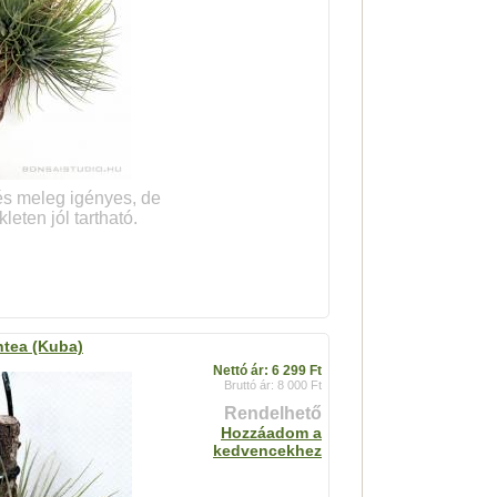
és meleg igényes, de
eten jól tartható.
ntea (Kuba)
Nettó ár: 6 299 Ft
Bruttó ár: 8 000 Ft
Rendelhető
Hozzáadom a
kedvencekhez