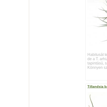
Habitusát t
de a T. arh
tapintású, s
Könnyen sz
Tillandsia b