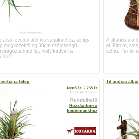
 alsó levelek alól kis sarjakat hoz, az így
A tillandsia alb
lep megközelítőleg 30cm szélességű.
el. Finom, íve
irágoztatható faj, mely kedveli a
színű. Pár év a
límát.
lbertiana telep
Tillandsia albid
Nettó ár: 2 755 Ft
Bruttó ár: 3 500 Ft
Rendelhető
Hozzáadom a
kedvencekhez