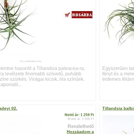
ekintve hasonlít a Tillandsia paleacea-ra,
Egyszerűen tar
iza levélzete finomabb szövetű, puhább
fényt és a mele
zíne szürkés. Virágai kicsik, lila színűek.
érdemes félárn
aporodó...
aileyi 02.
Tillandsia balb
Nettó ár: 1 259 Ft
Bruttó ár: 1 600 Ft
Rendelhető
Hozzáadom a