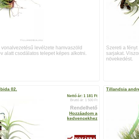
s vonalvezetésű levélzete hamvaszöld
Szereti a fény
v alatt csodálatos telepet képes alkotni.
sarjakat. Visz
növekedést.
lbida 02.
Tillandsia andr
Nettó ár: 1 181 Ft
Bruttó ár: 1 500 Ft
Rendelhető
Hozzáadom a
kedvencekhez