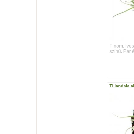
Finom, íve
színű. Pár é
Tillandsia a