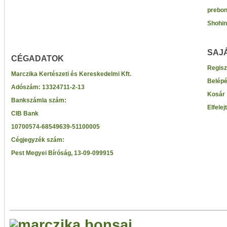
prebon
Shohin
SAJ
CÉGADATOK
Regisz
Marczika Kertészeti és Kereskedelmi Kft.
Belép
Adószám:
13324711-2-13
Kosár
Bankszámla szám:
Elfelej
CIB Bank
10700574-68549639-51100005
Cégjegyzék szám:
Pest Megyei Bíróság, 13-09-099915