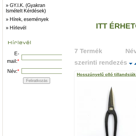
» GY.I.K. (Gyakran
Ismételt Kérdések)
» Hírek, események
ITT ÉRHE
» Hírlevél
7 Termék
Név
E-
mail:
*
szerinti rendezés
Név:
*
Hosszúnyelű olló tillandsiá