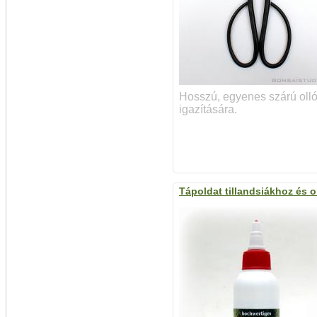
Hosszú, egyenes szárú olló 
igazítására.
Tápoldat tillandsiákhoz és 