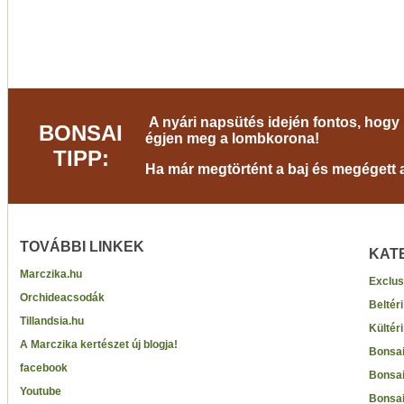
A nyári napsütés idején fontos, hogy 
BONSAI
égjen meg a lombkorona!
TIPP:
Ha már megtörtént a baj és megégett a 
TOVÁBBI LINKEK
KAT
Marczika.hu
Exclus
Orchideacsodák
Beltér
Tillandsia.hu
Kültér
A Marczika kertészet új blogja!
Bonsai
facebook
Bonsai
Youtube
Bonsai