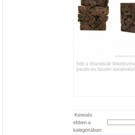
5db a tillandsiák felkötözés
parafa és faszén darabokbó
Keresés
ebben a
kategóriában: