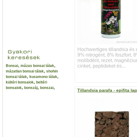
Hochwertiges tillandsia és 
9% nitrogént, 8% foszfort, 
molibdént, rezet, magnéziu
,
,
cinket, peptideket és...
Bonsai
mázas bonsai tálak
,
mázatlan bonsai tálak
shohin
,
,
bonsai tálak
kusamono tálak
,
kültéri bonsaiok
beltéri
,
,
,
bonsaiok
bonszáj
bonszai
Tillandsia parafa - epifita lap