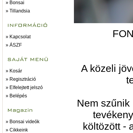
» Bonsai
» Tillandsia
FON
» Kapcsolat
» ÁSZF
A közeli jö
» Kosár
t
» Regisztráció
» Elfelejtett jelszó
» Belépés
Nem szűnik m
tevéken
» Bonsai videók
költözött -
» Cikkeink