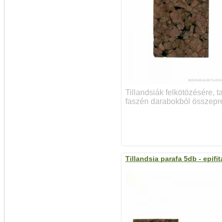
Tillandsiák felkötözésére, t
faszén darabokból összepré
Tillandsia parafa 5db - epifi