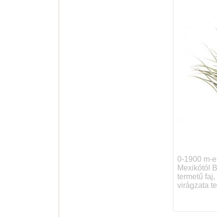
0-1900 m-en
Mexikótól B
termetű faj
virágzata te