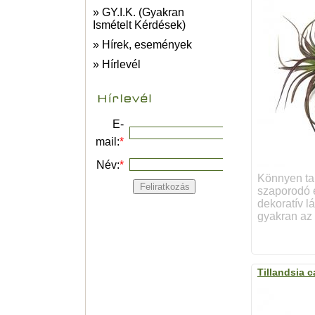
» GY.I.K. (Gyakran
Ismételt Kérdések)
» Hírek, események
» Hírlevél
E-
mail:
*
Név:
*
Könnyen tar
szaporodó e
dekoratív lá
gyakran az 
Tillandsia c