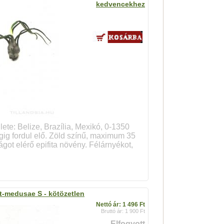
kedvencekhez
ülete: Belize, Brazília, Mexikó, 0-1350
g fordul elő. Zöld színű, maximum 35
ot elérő epifita növény. Félárnyékot,
t-medusae S - kötözetlen
Nettó ár: 1 496 Ft
Bruttó ár: 1 900 Ft
Elfogyott