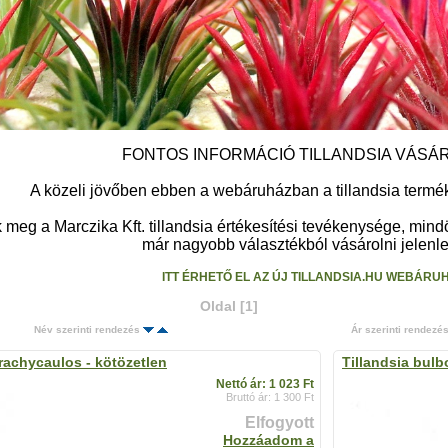
FONTOS INFORMÁCIÓ TILLANDSIA VÁSÁ
A közeli jövőben ebben a webáruházban a tillandsia terméke
meg a Marczika Kft. tillandsia értékesítési tevékenysége, min
már nagyobb választékból vásárolni jelenleg
ITT ÉRHETŐ EL AZ ÚJ TILLANDSIA.HU WEBÁRU
Oldal [1]
Név szerinti rendezés
Ár szerinti rendezé
brachycaulos - kötözetlen
Tillandsia bulb
Nettó ár: 1 023 Ft
Bruttó ár: 1 300 Ft
Elfogyott
Hozzáadom a