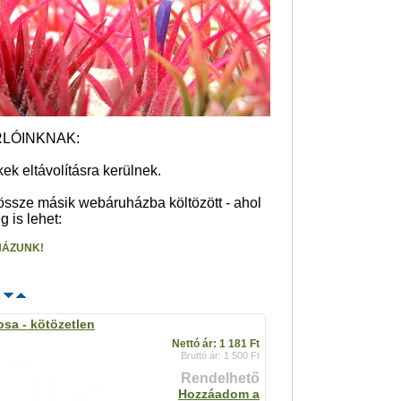
RLÓINKNAK:
k eltávolításra kerülnek.
dössze másik webáruházba költözött - ahol
 is lehet:
HÁZUNK!
s
osa - kötözetlen
Nettó ár: 1 181 Ft
Bruttó ár: 1 500 Ft
Rendelhető
Hozzáadom a