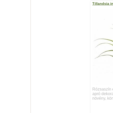
Tillandsia i
Rózsaszín é
apró dekora
növény, kön