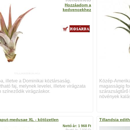
Hozzáadom a
kedvencekhez
, illetve a Dominikai köztársaság.
Közép-Amerikai
ható faj, melynek levelei, illetve virágzata
magasságig for
 színeződik virágzáskor.
szárazságtűrő k
növények kalás
caput-medusae XL - kötözetlen
Tillandsia edith
Nettó ár: 1 968 Ft
Bruttó ár: 2 500 Ft