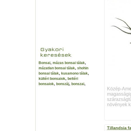
,
,
Bonsai
mázas bonsai tálak
,
mázatlan bonsai tálak
shohin
,
,
bonsai tálak
kusamono tálak
,
kültéri bonsaiok
beltéri
,
,
,
bonsaiok
bonszáj
bonszai
Közép-Ameri
magasságig 
szárazságtű
növények ka
Tillandsia f