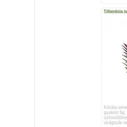
Tillandsia i
Közép-amer
gyakori faj,
színeződnek
virágszár nél