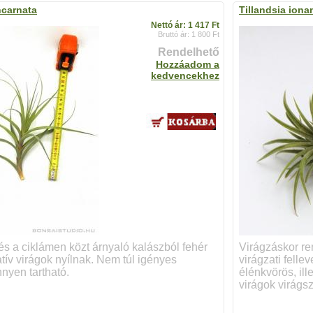
ncarnata
Tillandsia iona
Nettó ár: 1 417 Ft
Bruttó ár: 1 800 Ft
Rendelhető
Hozzáadom a
kedvencekhez
s a ciklámen közt árnyaló kalászból fehér
Virágzáskor ren
tív virágok nyílnak. Nem túl igényes
virágzati felle
nyen tartható.
élénkvörös, ill
virágok virágszá