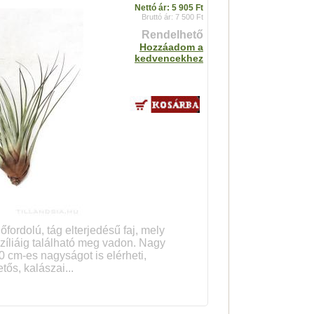
Nettó ár: 5 905 Ft
Bruttó ár: 7 500 Ft
Rendelhető
Hozzáadom a
kedvencekhez
fordolú, tág elterjedésű faj, mely
zíliáig található meg vadon. Nagy
80 cm-es nagyságot is elérheti,
tős, kalászai...