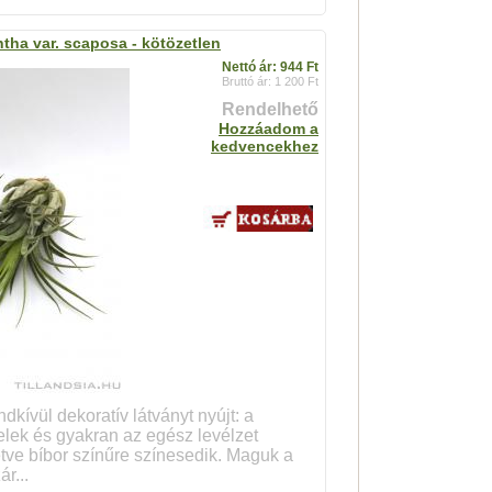
ntha var. scaposa - kötözetlen
Nettó ár: 944 Ft
Bruttó ár: 1 200 Ft
Rendelhető
Hozzáadom a
kedvencekhez
dkívül dekoratív látványt nyújt: a
velek és gyakran az egész levélzet
etve bíbor színűre színesedik. Maguk a
r...