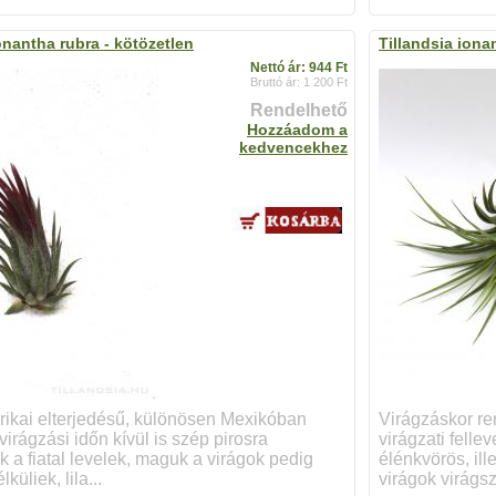
onantha rubra - kötözetlen
Tillandsia iona
Nettó ár: 944 Ft
Bruttó ár: 1 200 Ft
Rendelhető
Hozzáadom a
kedvencekhez
ikai elterjedésű, különösen Mexikóban
Virágzáskor ren
 virágzási időn kívül is szép pirosra
virágzati felle
 a fiatal levelek, maguk a virágok pedig
élénkvörös, ill
küliek, lila...
virágok virágszá