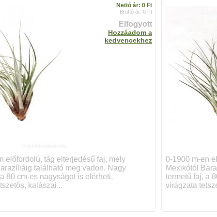
Nettó ár: 0 Ft
Bruttó ár: 0 Ft
Elfogyott
Hozzáadom a
kedvencekhez
 előfordolú, tág elterjedésű faj, mely
0-1900 m-en elő
arazíliáig található meg vadon. Nagy
Mexikótól Bara
, a 80 cm-es nagyságot is elérheti,
termetű faj, a 
tszetős, kalászai...
virágzata tetsze