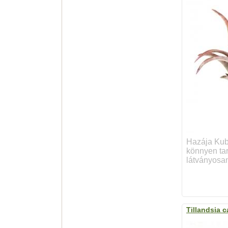
Hazája Kuba
könnyen tart
látványosan
Tillandsia 