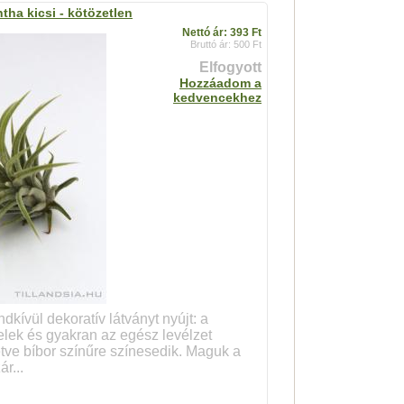
ntha kicsi - kötözetlen
Nettó ár: 393 Ft
Bruttó ár: 500 Ft
Elfogyott
Hozzáadom a
kedvencekhez
dkívül dekoratív látványt nyújt: a
velek és gyakran az egész levélzet
etve bíbor színűre színesedik. Maguk a
r...