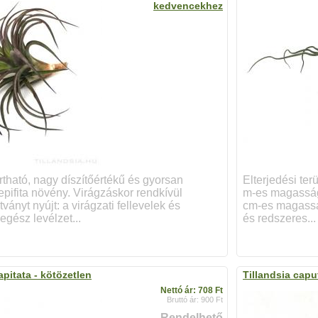
kedvencekhez
tható, nagy díszítőértékű és gyorsan
Elterjedési ter
pifita növény. Virágzáskor rendkívül
m-es magassági
tványt nyújt: a virágzati fellevelek és
cm-es magasság
egész levélzet...
és redszeres...
apitata - kötözetlen
Tillandsia capu
Nettó ár: 708 Ft
Bruttó ár: 900 Ft
Rendelhető