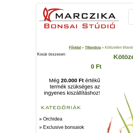
Főoldal
»
Tillandsia
»
Kötözetlen tilland
Kosár összesen:
Kötöze
0 Ft
Még
20.000 Ft
értékű
termék szükséges az
ingyenes kiszállításhoz!
» Orchidea
» Exclusive bonsaiok