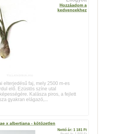
Hozzáadom a
kedvencekhez
 elterjedésű faj, mely 2500 m-es
dul elő. Ezüstös színe utal
épességére. Kalásza piros, a fejlett
za gyakran elágazó,...
ae x albertiana - kötözetlen
Nettó ár: 1 181 Ft
Bruttó ár: 1 500 Ft