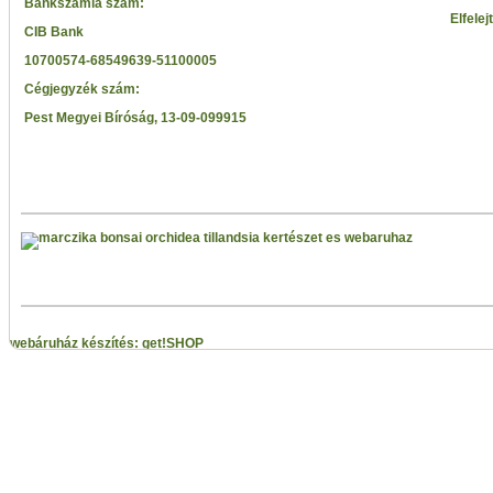
Bankszámla szám:
Elfelej
CIB Bank
10700574-68549639-51100005
Cégjegyzék szám:
Pest Megyei Bíróság, 13-09-099915
webáruház készítés: get!SHOP