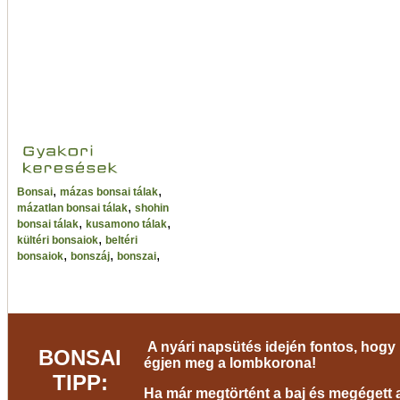
,
,
Bonsai
mázas bonsai tálak
,
mázatlan bonsai tálak
shohin
,
,
bonsai tálak
kusamono tálak
,
kültéri bonsaiok
beltéri
,
,
,
bonsaiok
bonszáj
bonszai
A nyári napsütés idején fontos, hogy 
BONSAI
égjen meg a lombkorona!
TIPP:
Ha már megtörtént a baj és megégett a 