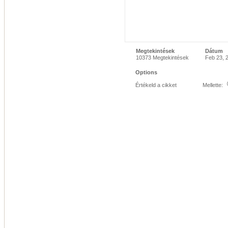
Megtekintések
Dátum
10373 Megtekintések
Feb 23, 
Options
Értékeld a cikket
Mellette: