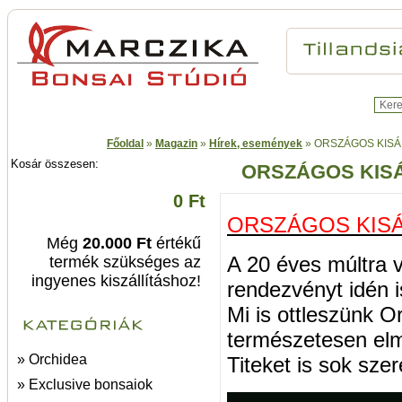
Főoldal
»
Magazin
»
Hírek, események
»
ORSZÁGOS KISÁ
Kosár összesen:
ORSZÁGOS KIS
0 Ft
ORSZÁGOS KIS
Még
20.000 Ft
értékű
A 20 éves múltra v
termék szükséges az
ingyenes kiszállításhoz!
rendezvényt idén 
Mi is ottleszünk Or
természetesen elm
» Orchidea
Titeket is sok szere
» Exclusive bonsaiok