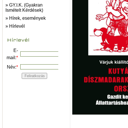
» GY.I.K. (Gyakran
Ismételt Kérdések)
» Hírek, események
» Hírlevél
E-
mail:
*
Név:
*