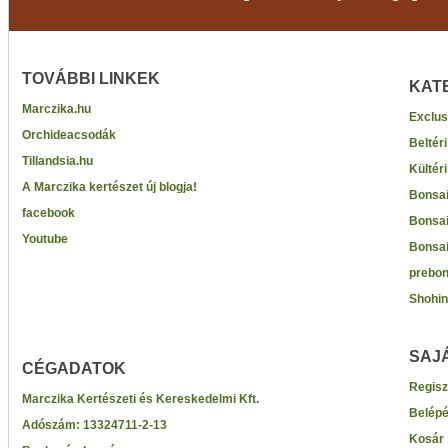
TOVÁBBI LINKEK
KAT
Marczika.hu
Exclus
Orchideacsodák
Beltér
Tillandsia.hu
Kültér
A Marczika kertészet új blogja!
Bonsai
facebook
Bonsai
Youtube
Bonsai
prebon
Shohin
SAJ
CÉGADATOK
Regisz
Marczika Kertészeti és Kereskedelmi Kft.
Belép
Adószám:
13324711-2-13
Kosár