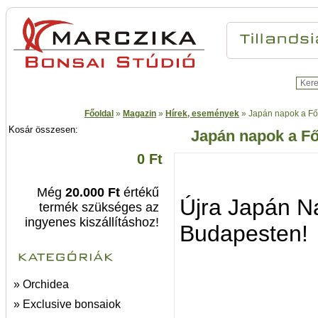
Főoldal
»
Magazin
»
Hírek, események
»
Japán napok a Főv
Kosár összesen:
Japán napok a Fő
0 Ft
Még
20.000 Ft
értékű
Újra Japán N
termék szükséges az
ingyenes kiszállításhoz!
Budapesten!
» Orchidea
» Exclusive bonsaiok