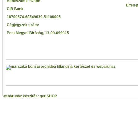
Bankszámla szám:
Elfelej
CIB Bank
10700574-68549639-51100005
Cégjegyzék szám:
Pest Megyei Bíróság, 13-09-099915
webáruház készítés: get!SHOP