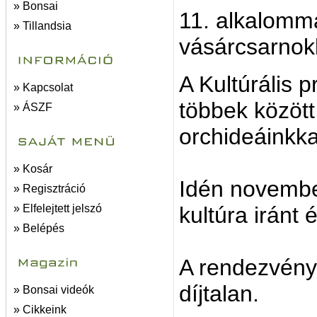
» Bonsai
11. alkalomm
» Tillandsia
vásárcsarnok
A Kultúrális 
» Kapcsolat
többek között 
» ÁSZF
orchideáinkkal
» Kosár
Idén november
» Regisztráció
» Elfelejtett jelszó
kultúra iránt 
» Belépés
A rendezvény
díjtalan.
» Bonsai videók
» Cikkeink