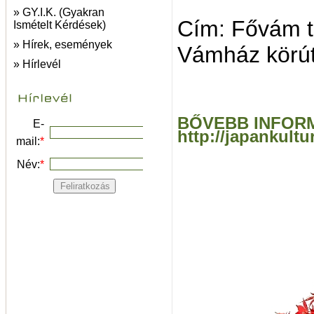
» GY.I.K. (Gyakran
Cím: Fővám t
Ismételt Kérdések)
» Hírek, események
Vámház körút 
» Hírlevél
BŐVEBB INFORM
E-
http://japankult
mail:
*
Név:
*