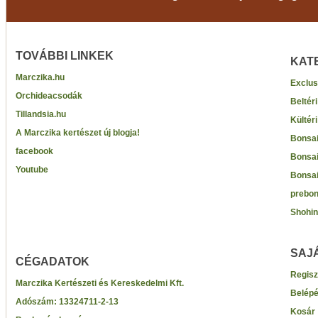
TOVÁBBI LINKEK
KAT
Marczika.hu
Exclus
Orchideacsodák
Beltér
Tillandsia.hu
Kültér
A Marczika kertészet új blogja!
Bonsai
facebook
Bonsai
Youtube
Bonsai
prebon
Shohin
SAJ
CÉGADATOK
Regisz
Marczika Kertészeti és Kereskedelmi Kft.
Belép
Adószám:
13324711-2-13
Kosár