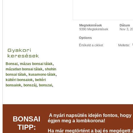
Megtekintések
Dátum
9390 Megtekintések
Nov 3, 2
Options
Értékeld a cikket
Mellette:
,
,
Bonsai
mázas bonsai tálak
,
mázatlan bonsai tálak
shohin
,
,
bonsai tálak
kusamono tálak
,
kültéri bonsaiok
beltéri
,
,
,
bonsaiok
bonszáj
bonszai
A nyári napsütés idején fontos, hogy 
BONSAI
égjen meg a lombkorona!
TIPP:
Ha már megtörtént a baj és megégett a 