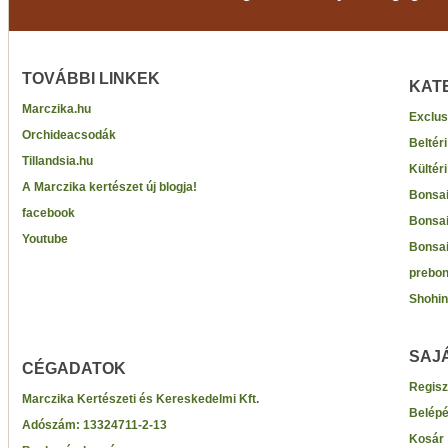
TOVÁBBI LINKEK
KAT
Marczika.hu
Exclus
Orchideacsodák
Beltér
Tillandsia.hu
Kültér
A Marczika kertészet új blogja!
Bonsai
facebook
Bonsai
Youtube
Bonsai
prebon
Shohin
SAJ
CÉGADATOK
Regisz
Marczika Kertészeti és Kereskedelmi Kft.
Belép
Adószám:
13324711-2-13
Kosár