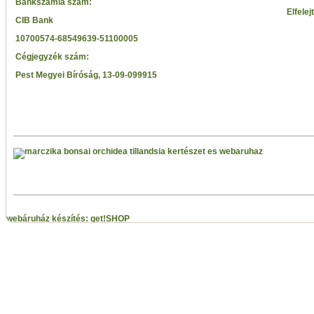
Bankszámla szám:
Elfelej
CIB Bank
10700574-68549639-51100005
Cégjegyzék szám:
Pest Megyei Bíróság, 13-09-099915
webáruház készítés: get!SHOP