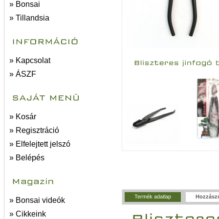
» Bonsai
» Tillandsia
» Kapcsolat
» ÁSZF
» Kosár
» Regisztráció
» Elfelejtett jelszó
» Belépés
Termék adatlap
Hozzász
» Bonsai videók
» Cikkeink