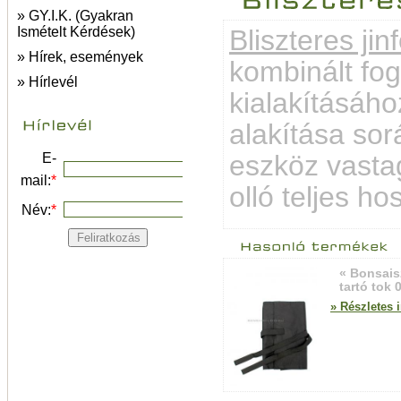
» GY.I.K. (Gyakran
Bliszteres ji
Ismételt Kérdések)
» Hírek, események
kombinált fogó
» Hírlevél
kialakításáho
alakítása sor
eszköz vastag
E-
mail:
*
olló teljes 
Név:
*
« Bonsai
tartó tok 
» Részletes 