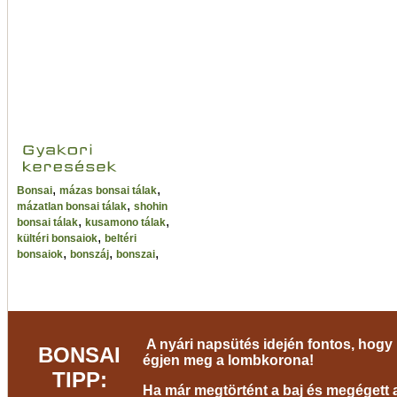
,
,
Bonsai
mázas bonsai tálak
,
mázatlan bonsai tálak
shohin
,
,
bonsai tálak
kusamono tálak
,
kültéri bonsaiok
beltéri
,
,
,
bonsaiok
bonszáj
bonszai
A nyári napsütés idején fontos, hogy 
BONSAI
égjen meg a lombkorona!
TIPP:
Ha már megtörtént a baj és megégett a 