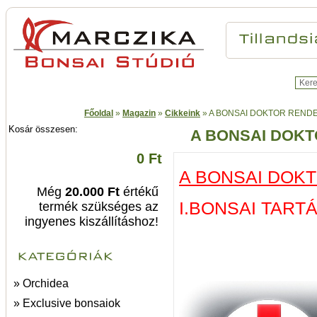
Főoldal
»
Magazin
»
Cikkeink
»
A BONSAI DOKTOR RENDEL
Kosár összesen:
A BONSAI DOKTO
0 Ft
A BONSAI DOK
Még
20.000 Ft
értékű
I.BONSAI TART
termék szükséges az
ingyenes kiszállításhoz!
» Orchidea
» Exclusive bonsaiok