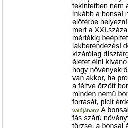
tekintetben nem 
inkább a bonsai n
előtérbe helyezni
mert a XXI.száza
mértékig beépíte
lakberendezési d
kizárólag dísztár
életet élni kíván
hogy növényekről
van akkor, ha pr
a féltve őrzött b
minden nemű bon
forrását, picit é
A bonsai
valójában?
fás szárú növényt
törzse, a bonsai 