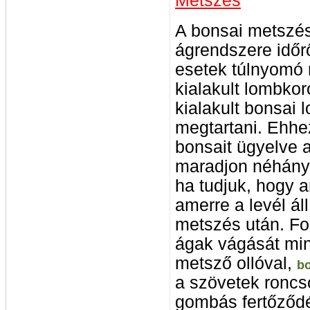
Metszés
A bonsai metszés
ágrendszere időr
esetek túlnyomó 
kialakult lombkor
kialakult bonsai
megtartani. Ehhe
bonsait ügyelve 
maradjon néhány,
ha tudjuk, hogy a
amerre a levél áll
metszés után. Fo
ágak vágását mind
metsző ollóval,
bo
a szövetek roncs
gombás fertőződé