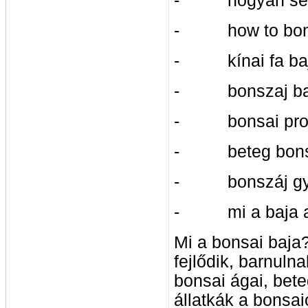
- hogyan segí
- how to bon
- kínai fa ba
- bonszaj ba
- bonsai pro
- beteg bons
- bonszáj gyó
- mi a baja a b
Mi a bonsai baja?
fejlődik, barnuln
bonsai ágai, bete
állatkák a bonsa