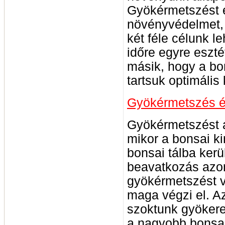
Gyökérmetszést és
növényvédelmet, 
két féle célunk l
időre egyre eszt
másik, hogy a bon
tartsuk optimális 
Gyökérmetszés és
Gyökérmetszést á
mikor a bonsai ki
bonsai tálba kerü
beavatkozás azon
gyökérmetszést v
maga végzi el. A
szoktunk gyökere
a nagyobb bonsa