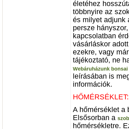
életéhez hosszút
többnyire az szok
és milyet adjunk 
persze hányszor,
kapcsolatban ér
vásárláskor adot
ezekre, vagy már
tájékoztató, ne h
Webáruházunk bonsai 
leírásában is me
információk.
HŐMÉRSÉKLET:
A hőmérséklet a 
Elsősorban a
szob
hőmérsékletre. Ez