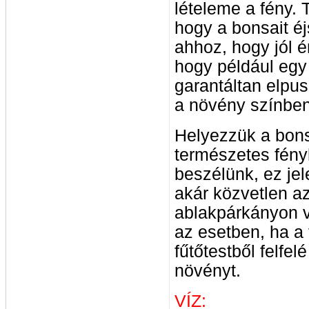
lételeme a fény. 
hogy a bonsait éjs
ahhoz, hogy jól é
hogy például egy
garantáltan elpus
a növény színben 
Helyezzük a bons
természetes fény
beszélünk, ez jel
akár közvetlen a
ablakpárkányon v
az esetben, ha a f
fűtőtestből felfel
növényt.
VÍZ: