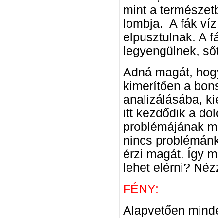
mint a természetb
lombja. A fák ví
elpusztulnak. A f
legyengülnek, sőt
Adná magát, hog
kimerítően a bon
analizálásába, k
itt kezdődik a do
problémájának me
nincs problémánk
érzi magát. Így 
lehet elérni? Néz
FÉNY:
Alapvetően mind