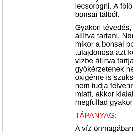
lecsorogni. A föl
bonsai tálból.
Gyakori tévedés,
állítva tartani. N
mikor a bonsai p
tulajdonosa azt k
vízbe állítva tart
gyökérzetének ne
oxigénre is szük
nem tudja felvenn
miatt, akkor kial
megfullad gyakorl
TÁPANYAG:
A víz önmagában